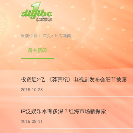
当前位置：
首页
>
所有新闻
所有新闻
投资近2亿 《莽荒纪》电视剧发布会细节披露
2015-10-28
IP泛娱乐水有多深？红海市场新探索
2015-09-11