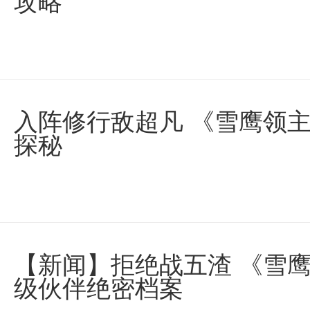
攻略
入阵修行敌超凡 《雪鹰领
探秘
【新闻】拒绝战五渣 《雪鹰
级伙伴绝密档案