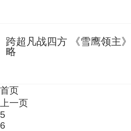
跨超凡战四方 《雪鹰领主
略
首页
上一页
5
6